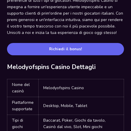
preferenze di tutti i tipi di giocatori. Melodyofspins Casino si
impegna a fornire un'esperienza utente impeccabile e un
supporto clienti di prim'ordine per i nostri giocatori italiani. Con
premi generosi e un'interfaccia intuitiva, siamo qui per rendere
il vostro tempo trascorso con noi il più piacevole possibile.
Unisciti a noi e inizia la tua esperienza di gioco oggi stesso!
Richiedi il bonus!
Melodyofspins Casino Dettagli
Nome del
Melodyofspins Casino
casinò
Piattaforme
Desktop, Mobile, Tablet
supportate
Tipi di
Baccarat, Poker, Giochi da tavolo,
giochi
Casinò dal vivo, Slot, Mini giochi