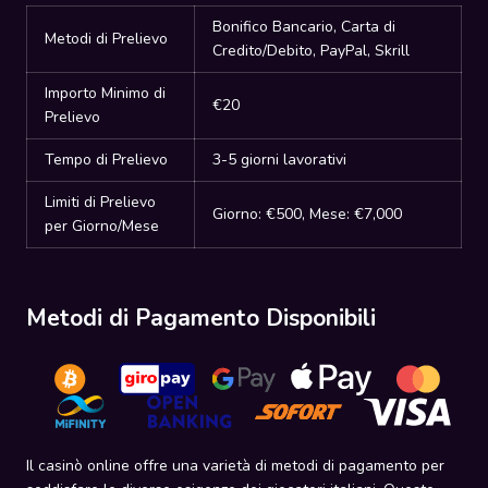
Bonifico Bancario, Carta di
Metodi di Prelievo
Credito/Debito, PayPal, Skrill
Importo Minimo di
€20
Prelievo
Tempo di Prelievo
3-5 giorni lavorativi
Limiti di Prelievo
Giorno: €500, Mese: €7,000
per Giorno/Mese
Metodi di Pagamento Disponibili
Il casinò online offre una varietà di metodi di pagamento per